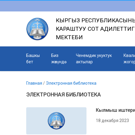
КЫРГЫЗ РЕСПУБЛИКАСЫНЫ
КАРАШТУУ СОТ АДИЛЕТТИ
МЕКТЕБИ
Башкы
Биз
Ченемдик укуктук
Квал
бет
жөнүндө
актылар
жого
Главная
/
Электронная библиотека
ЭЛЕКТРОННАЯ БИБЛИОТЕКА
Кылмыш иштери 
18 декабря 2023