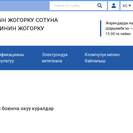
KG
Н ЖОГОРКУ СОТУНА
Жарандарды ка
ГИНИН ЖОГОРКУ
Шаршемби күнү —
15:00 гө чейин
ификацияны
Электрондук
Коомчулук менен
рулатуу
китепкана
байланыш
боюнча окуу куралдар