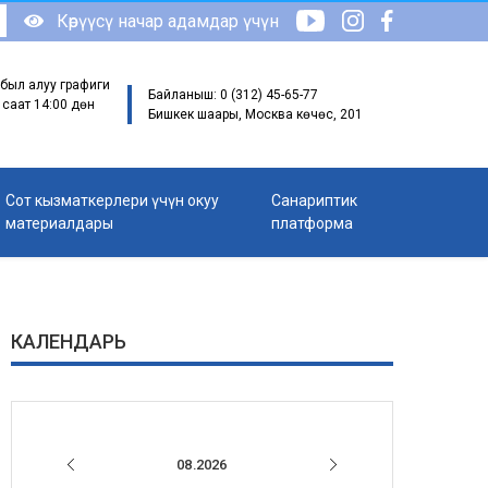
Көрүүсү начар адамдар үчүн
был алуу графиги
Байланыш: 0 (312) 45-65-77
 саат 14:00 дөн
Бишкек шаары, Москва көчөсү, 201
Сот кызматкерлери үчүн окуу
Санариптик
материалдары
платформа
КАЛЕНДАРЬ
08.2026