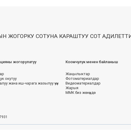
Н ЖОГОРКУ СОТУНА КАРАШТУУ СОТ АДИЛЕТТ
цияны жогорулатуу
Коомчулук менен байланыш
ар
Жаңылыктар
ук окутуу
Фотоматериалдар
алуу жана иш-чарага жазылуу үчүн
Видеоматериалдар
Жарыя
ММК биз жөнүндө
 7931