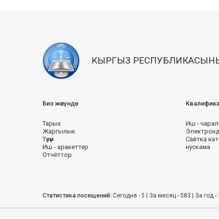
КЫРГЫЗ РЕСПУБЛИКАСЫНЫ
Биз жөнүндө
Квалифика
Тарых
Иш - чарал
Жаргылык
Электронд
Түзүм
Сайтка кат
Иш - аракеттер
нускама
Отчёттор
Статистика посещений:
Сегодня - 5 | За месяц - 583 | За год -