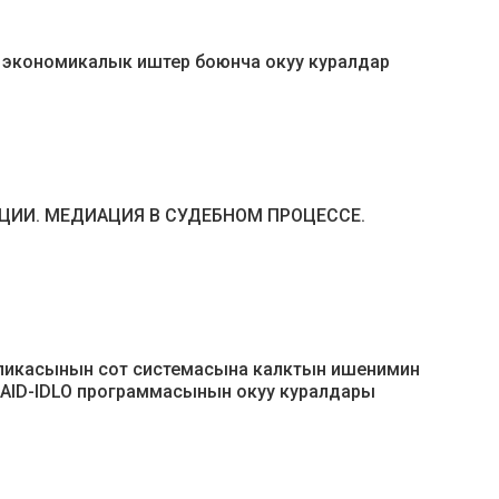
экономикалык иштер боюнча окуу куралдар
ИИ. МЕДИАЦИЯ В СУДЕБНОМ ПРОЦЕССЕ.
ликасынын сот системасына калктын ишенимин
SAID-IDLO программасынын окуу куралдары